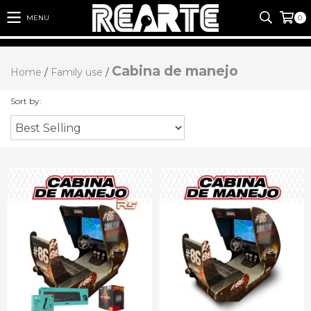
MENU
0
Cabina de manejo
Home
/
Family use
/
Sort by: