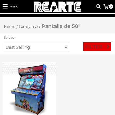
MENU
0
Pantalla de 50"
Home
/
Family use
/
Sort by:
FILTER