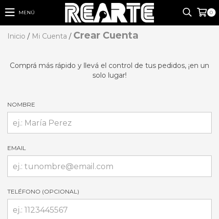
MENÚ
0
Crear Cuenta
Inicio
/
Mi Cuenta
/
Comprá más rápido y llevá el control de tus pedidos, ¡en un
solo lugar!
NOMBRE
EMAIL
TELÉFONO (OPCIONAL)