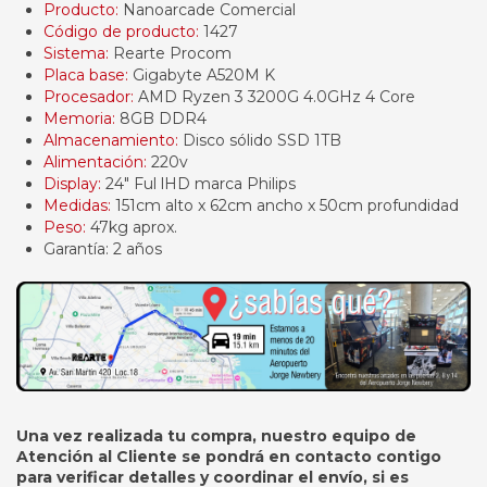
Producto:
Nanoarcade Comercial
Código de producto:
1427
Sistema:
Rearte Procom
Placa base:
Gigabyte A520M K
Procesador:
AMD Ryzen 3 3200G 4.0GHz 4 Core
Memoria:
8GB DDR4
Almacenamiento:
Disco sólido SSD 1TB
Alimentación:
220v
Display:
24" Ful lHD marca Philips
Medidas:
151cm alto x 62cm ancho x 50cm profundidad
Peso:
47kg aprox.
Garantía: 2 años
Una vez realizada tu compra, nuestro equipo de
Atención al Cliente se pondrá en contacto contigo
para verificar detalles y coordinar el envío, si es