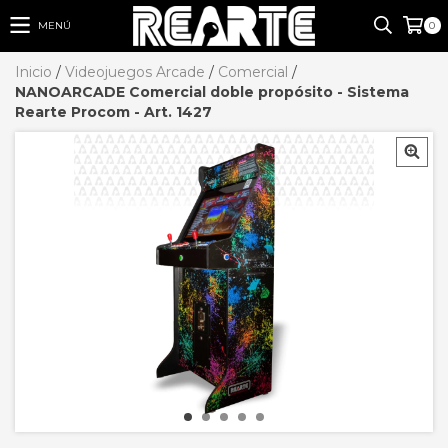
MENÚ
0
Inicio
/
Videojuegos Arcade
/
Comercial
/
NANOARCADE Comercial doble propósito - Sistema
Rearte Procom - Art. 1427