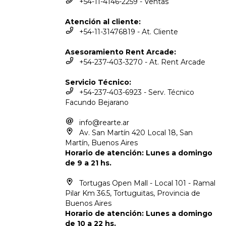
+54-11-4146-2259 - Ventas
Atención al cliente:
+54-11-31476819 - At. Cliente
Asesoramiento Rent Arcade:
+54-237-403-3270 - At. Rent Arcade
Servicio Técnico:
+54-237-403-6923 - Serv. Técnico
Facundo Bejarano
info@rearte.ar
Av. San Martín 420 Local 18, San
Martín, Buenos Aires
Horario de atención: Lunes a domingo
de 9 a 21 hs.
Tortugas Open Mall - Local 101 - Ramal
Pilar Km 36.5, Tortuguitas, Provincia de
Buenos Aires
Horario de atención: Lunes a domingo
de 10 a 22 hs.