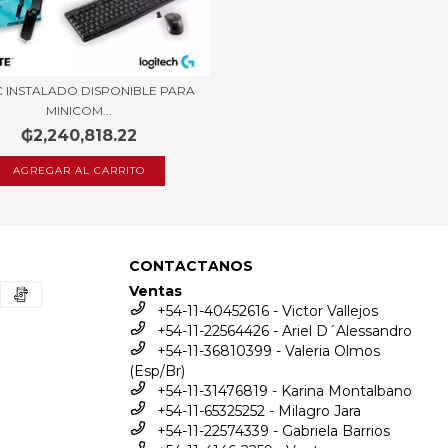
C INSTALADO DISPONIBLE PARA
MINICOM...
₲2,240,818.22
CONTACTANOS
Ventas
+54-11-40452616 - Victor Vallejos
+54-11-22564426 - Ariel D´Alessandro
+54-11-36810399 - Valeria Olmos
(Esp/Br)
+54-11-31476819 - Karina Montalbano
+54-11-65325252 - Milagro Jara
+54-11-22574339 - Gabriela Barrios