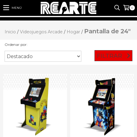
MENÚ
0
Pantalla de 24"
Inicio
/
Videojuegos Arcade
/
Hogar
/
Ordenar por:
FILTRAR