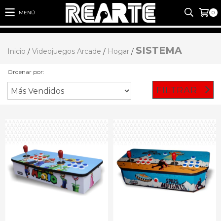
MENÚ
0
SISTEMA
Inicio
/
Videojuegos Arcade
/
Hogar
/
Ordenar por:
FILTRAR