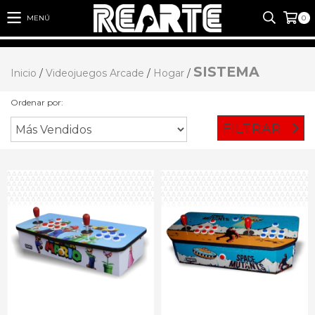
MENÚ
0
SISTEMA
Inicio
/
Videojuegos Arcade
/
Hogar
/
Ordenar por:
FILTRAR