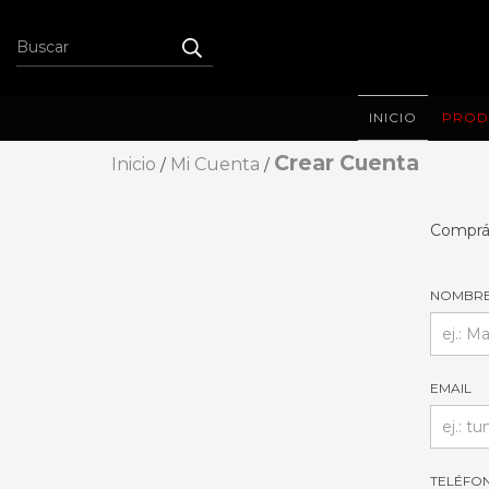
INICIO
PROD
Crear Cuenta
Inicio
Mi Cuenta
/
/
Comprá 
NOMBR
EMAIL
TELÉFO