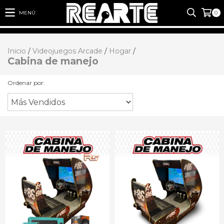
MENÚ
0
Inicio
/
Videojuegos Arcade
/
Hogar
/
Cabina de manejo
Ordenar por: