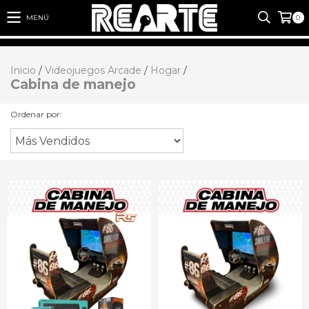
MENÚ
0
Inicio
/
Videojuegos Arcade
/
Hogar
/
Cabina de manejo
Ordenar por: