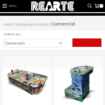
MENÚ
0
Comercial
Inicio
/
Videojuegos Arcade
/
Ordenar por:
FILTRAR