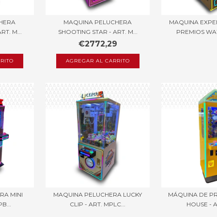
HERA
MAQUINA PELUCHERA
MAQUINA EXP
T. M...
SHOOTING STAR - ART. M...
PREMIOS WA
€2772,29
RA MINI
MAQUINA PELUCHERA LUCKY
MÁQUINA DE P
B...
CLIP - ART. MPLC...
HOUSE - AR