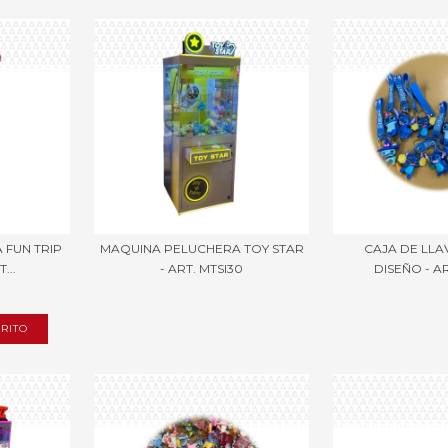
 FUN TRIP
MAQUINA PELUCHERA TOY STAR
CAJA DE LL
...
- ART. MTSI30
DISEÑO - A