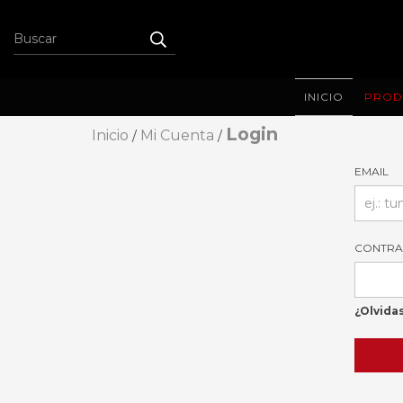
INICIO
PROD
Login
Inicio
Mi Cuenta
/
/
EMAIL
CONTRA
¿Olvida