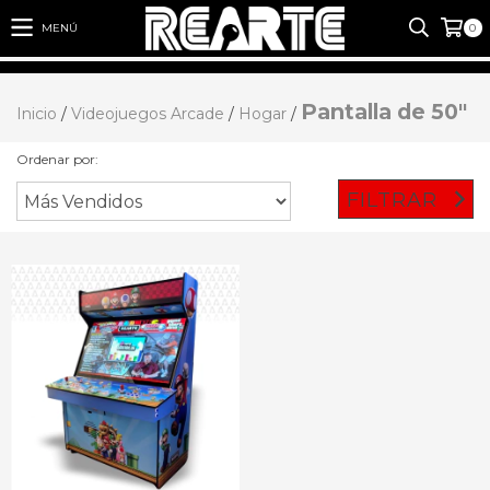
MENÚ
0
Pantalla de 50"
Inicio
/
Videojuegos Arcade
/
Hogar
/
Ordenar por:
FILTRAR