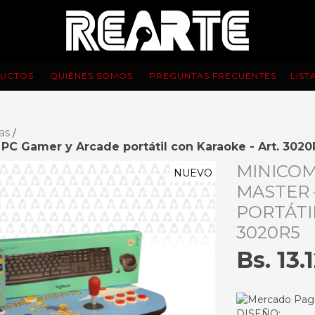
UCTOS
QUIÉNES SOMOS
PREGUNTAS FRECUENTES
LIST
as
/
PC Gamer y Arcade portátil con Karaoke - Art. 3020
MINICOM
NUEVO
MASTER 
PORTÁTI
3020R5
Bs. 13.
DISEÑO: