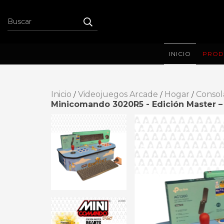
INICIO
PROD
Inicio
Videojuegos Arcade
Hogar
Consol
/
/
/
Minicomando 3020R5 - Edición Master – 