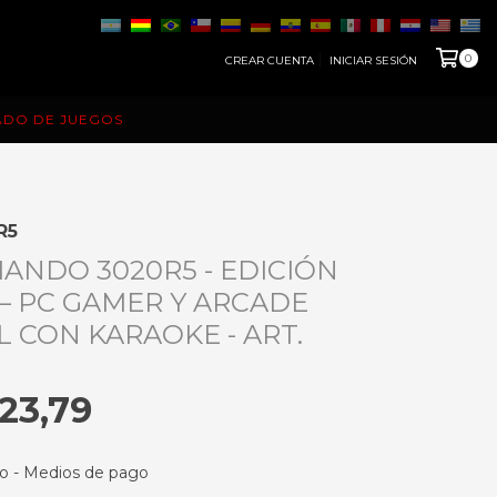
0
CREAR CUENTA
INICIAR SESIÓN
ADO DE JUEGOS
R5
ANDO 3020R5 - EDICIÓN
– PC GAMER Y ARCADE
L CON KARAOKE - ART.
123,79