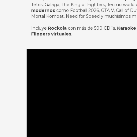
Tetris, Galaga, The King of Fighters, Tecmo world
modernos
como Football 2026, GTA V, Call of Duty
Mortal Kombat, Need for Speed y muchísimos m
Incluye
Rockola
con más de 500 CD´s,
Karaoke
Flippers virtuales
.