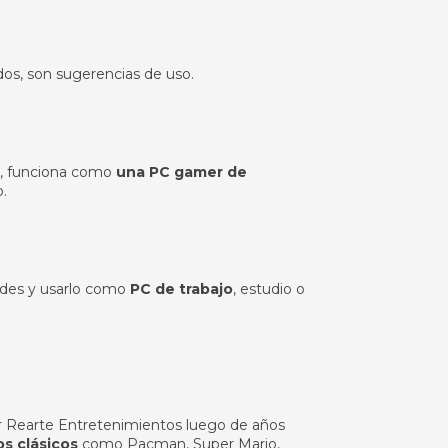
dos, son sugerencias de uso.
M, funciona como
una PC gamer de
.
andes y usarlo como
PC de trabajo
, estudio o
r Rearte Entretenimientos luego de años
s clásicos
como Pacman, Super Mario,