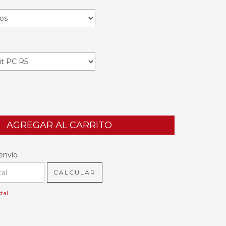
l CP:
CAMBIAR CP
envío
CALCULAR
tal