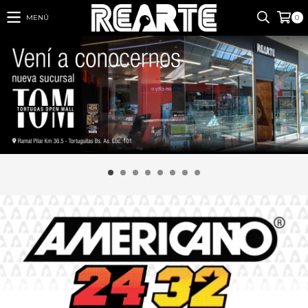
MENÚ
0