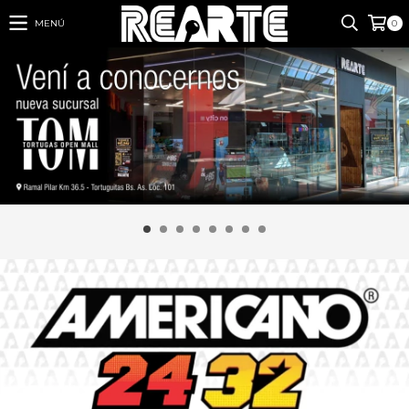
MENÚ
0