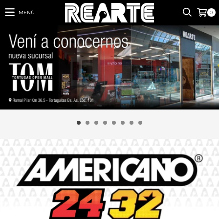
MENÚ
0