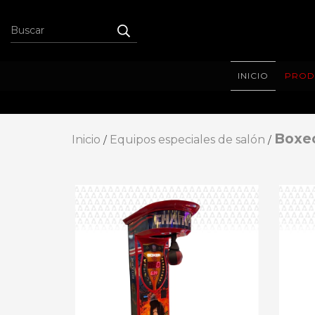
INICIO
PROD
Boxe
Inicio
Equipos especiales de salón
/
/