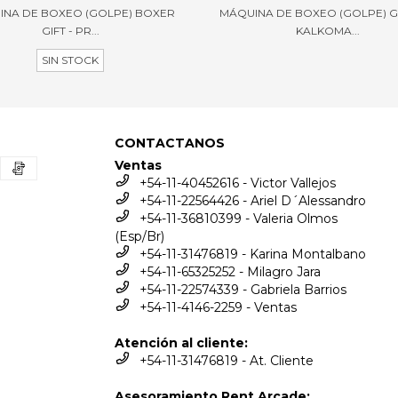
INA DE BOXEO (GOLPE) BOXER
MÁQUINA DE BOXEO (GOLPE) G
GIFT - PR...
KALKOMA...
SIN STOCK
CONTACTANOS
Ventas
+54-11-40452616 - Victor Vallejos
+54-11-22564426 - Ariel D´Alessandro
+54-11-36810399 - Valeria Olmos
(Esp/Br)
+54-11-31476819 - Karina Montalbano
+54-11-65325252 - Milagro Jara
+54-11-22574339 - Gabriela Barrios
+54-11-4146-2259 - Ventas
Atención al cliente:
+54-11-31476819 - At. Cliente
Asesoramiento Rent Arcade: