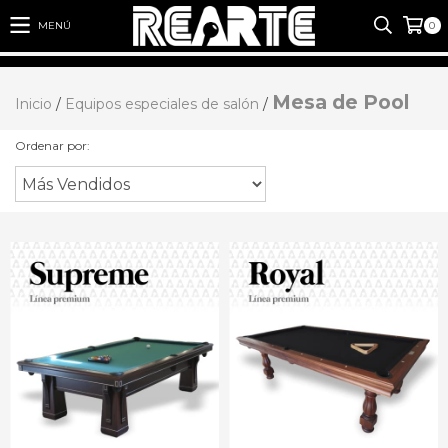
MENÚ
0
Mesa de Pool
Inicio
/
Equipos especiales de salón
/
Ordenar por: