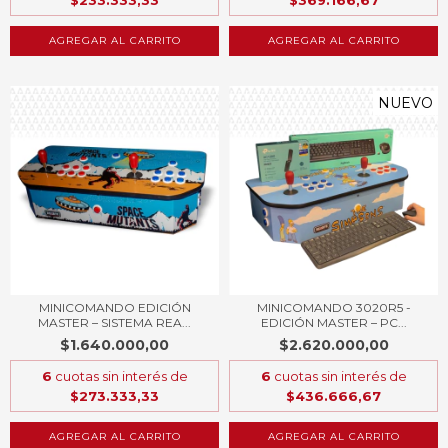
$233.333,33
$369.166,67
AGREGAR AL CARRITO
AGREGAR AL CARRITO
NUEVO
MINICOMANDO EDICIÓN
MINICOMANDO 3020R5 -
MASTER – SISTEMA REA...
EDICIÓN MASTER – PC...
$1.640.000,00
$2.620.000,00
6
cuotas sin interés de
6
cuotas sin interés de
$273.333,33
$436.666,67
AGREGAR AL CARRITO
AGREGAR AL CARRITO