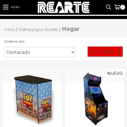
MENÚ
0
Hogar
Inicio
/
Videojuegos Arcade
/
Ordenar por:
FILTRAR
NUEVO