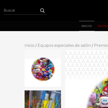
INICIO
PROD
Inicio
Equipos especiales de salón
Premio
/
/