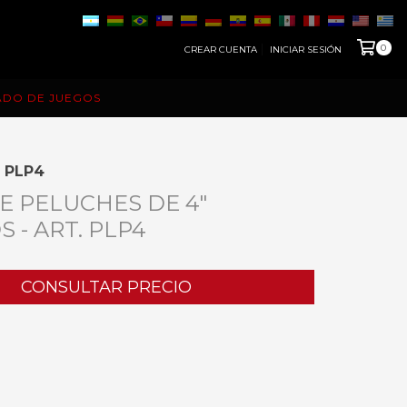
0
CREAR CUENTA
INICIAR SESIÓN
ADO DE JUEGOS
. PLP4
E PELUCHES DE 4"
 - ART. PLP4