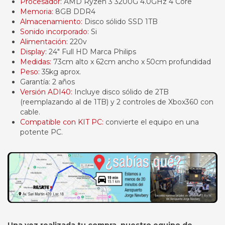
Procesador:
AMD Ryzen 3 3200G 4.0GHz 4 Core
Memoria:
8GB DDR4
Almacenamiento:
Disco sólido SSD 1TB
Sonido incorporado:
Si
Alimentación:
220v
Display:
24" Full HD Marca Philips
Medidas:
73cm alto x 62cm ancho x 50cm profundidad
Peso:
35kg aprox.
Garantía: 2 años
Versión ADI40:
Incluye disco sólido de 2TB
(reemplazando al de 1TB) y 2 controles de Xbox360 con
cable.
Compatible con KIT PC:
convierte el equipo en una
potente PC.
Una vez realizada tu compra, nuestro equipo de