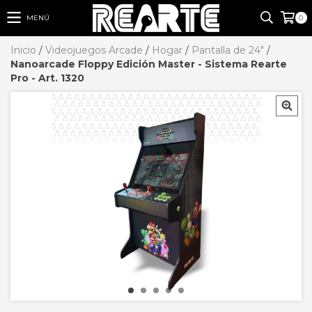
MENÚ
0
Inicio
/
Videojuegos Arcade
/
Hogar
/
Pantalla de 24"
/
Nanoarcade Floppy Edición Master - Sistema Rearte
Pro - Art. 1320