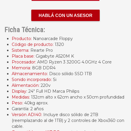
HABLÁ CON UN ASESOR
Ficha Técnica:
Producto:
Nanoarcade Floppy
Código de producto:
1320
Sistema:
Rearte Pro
Placa base:
Gigabyte A520M K
Procesador:
AMD Ryzen 3 3200G 4.0GHz 4 Core
Memoria:
8GB DDR4
Almacenamiento:
Disco sólido SSD 1TB
Sonido incorporado:
Si
Alimentación:
220v
Display:
24" Full HD Marca Philips
Medidas:
132cm alto x 62cm ancho x 50cm profundidad
Peso:
40kg aprox.
Garantía: 2 años
Versión ADI40:
Incluye disco sólido de 2TB
(reemplazando al de 1TB) y 2 controles de Xbox360 con
cable.